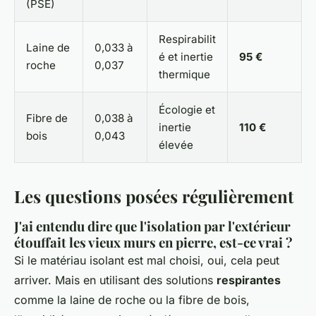
(PSE)
Respirabilit
Laine de
0,033 à
é et inertie
95 €
roche
0,037
thermique
Écologie et
Fibre de
0,038 à
inertie
110 €
bois
0,043
élevée
Les questions posées régulièrement
J'ai entendu dire que l'isolation par l'extérieur
étouffait les vieux murs en pierre, est-ce vrai ?
Si le matériau isolant est mal choisi, oui, cela peut
arriver. Mais en utilisant des solutions
respirantes
comme la laine de roche ou la fibre de bois,