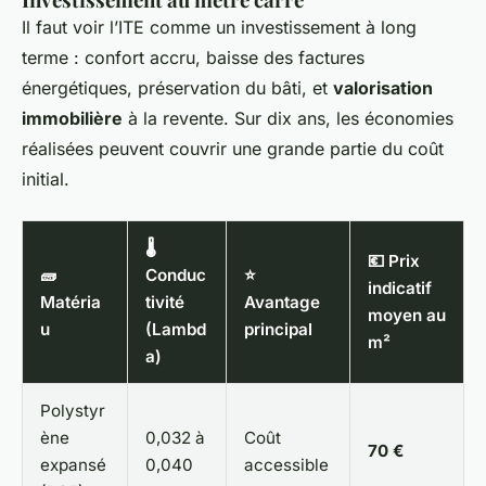
Il faut voir l’ITE comme un investissement à long
terme : confort accru, baisse des factures
énergétiques, préservation du bâti, et
valorisation
immobilière
à la revente. Sur dix ans, les économies
réalisées peuvent couvrir une grande partie du coût
initial.
🌡️
💶 Prix
🧱
Conduc
⭐
indicatif
Matéria
tivité
Avantage
moyen au
u
(Lambd
principal
m²
a)
Polystyr
ène
0,032 à
Coût
70 €
expansé
0,040
accessible