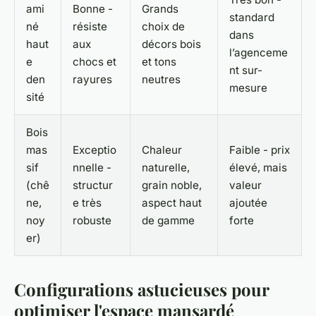
ami
Bonne -
Grands
standard
né
résiste
choix de
dans
haut
aux
décors bois
l’agenceme
e
chocs et
et tons
nt sur-
den
rayures
neutres
mesure
sité
Bois
mas
Exceptio
Chaleur
Faible - prix
sif
nnelle -
naturelle,
élevé, mais
(chê
structur
grain noble,
valeur
ne,
e très
aspect haut
ajoutée
noy
robuste
de gamme
forte
er)
Configurations astucieuses pour
optimiser l'espace mansardé