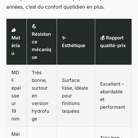
années, c’est du confort quotidien en plus.
💪
🪵
Résistan
Mat
✨
💰 Rapport
ce
éria
Esthétique
qualité-prix
mécaniq
u
ue
MD
Très
F
bonne,
Surface
Excellent -
épai
surtout
lisse, idéale
abordable
sse
en
pour
et
ur
version
finitions
performant
19
hydrofu
laquées
mm
ge
Mél
Très bon -