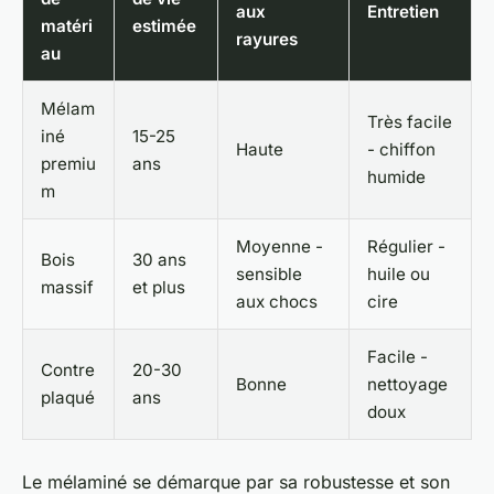
aux
Entretien
matéri
estimée
rayures
au
Mélam
Très facile
iné
15-25
Haute
- chiffon
premiu
ans
humide
m
Moyenne -
Régulier -
Bois
30 ans
sensible
huile ou
massif
et plus
aux chocs
cire
Facile -
Contre
20-30
Bonne
nettoyage
plaqué
ans
doux
Le mélaminé se démarque par sa robustesse et son