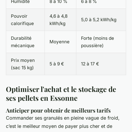
Humidité
8 à 10 %
6 à 8 %
Pouvoir
4,6 à 4,8
5,0 à 5,2 kWh/kg
calorifique
kWh/kg
Durabilité
Forte (moins de
Moyenne
mécanique
poussière)
Prix moyen
5 à 9 €
12 à 17 €
(sac 15 kg)
Optimiser l'achat et le stockage de
ses pellets en Essonne
Anticiper pour obtenir de meilleurs tarifs
Commander ses granulés en pleine vague de froid,
c’est le meilleur moyen de payer plus cher et de