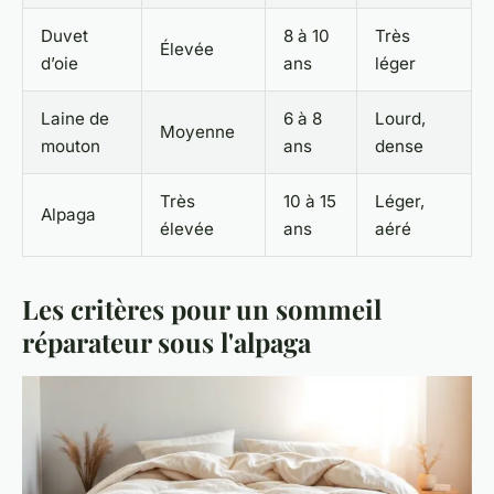
Duvet
8 à 10
Très
Élevée
d’oie
ans
léger
Laine de
6 à 8
Lourd,
Moyenne
mouton
ans
dense
Très
10 à 15
Léger,
Alpaga
élevée
ans
aéré
Les critères pour un sommeil
réparateur sous l'alpaga