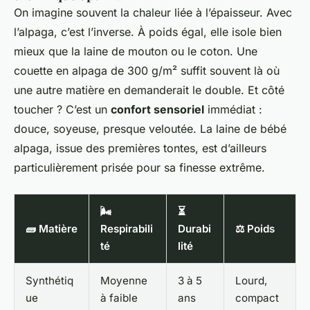
On imagine souvent la chaleur liée à l’épaisseur. Avec
l’alpaga, c’est l’inverse. À poids égal, elle isole bien
mieux que la laine de mouton ou le coton. Une
couette en alpaga de 300 g/m² suffit souvent là où
une autre matière en demanderait le double. Et côté
toucher ? C’est un
confort sensoriel
immédiat :
douce, soyeuse, presque veloutée. La laine de bébé
alpaga, issue des premières tontes, est d’ailleurs
particulièrement prisée pour sa finesse extrême.
🌬️
⏳
🧱 Matière
Respirabili
Durabi
⚖️ Poids
té
lité
Synthétiq
Moyenne
3 à 5
Lourd,
ue
à faible
ans
compact