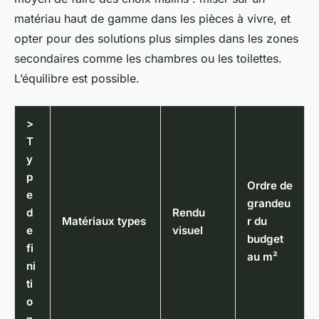
matériau haut de gamme dans les pièces à vivre, et
opter pour des solutions plus simples dans les zones
secondaires comme les chambres ou les toilettes.
L’équilibre est possible.
>
T
y
p
Ordre de
e
grandeu
d
Rendu
Matériaux types
r du
e
visuel
budget
fi
au m²
ni
ti
o