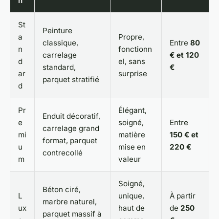
n
St
Peinture
a
Propre,
classique,
Entre
80
n
fonctionn
carrelage
€ et 120
d
el, sans
standard,
€
ar
surprise
parquet stratifié
d
Pr
Élégant,
Enduit décoratif,
e
soigné,
Entre
carrelage grand
mi
matière
150 € et
format, parquet
u
mise en
220 €
contrecollé
m
valeur
Soigné,
Béton ciré,
L
unique,
À partir
marbre naturel,
ux
haut de
de
250
parquet massif à